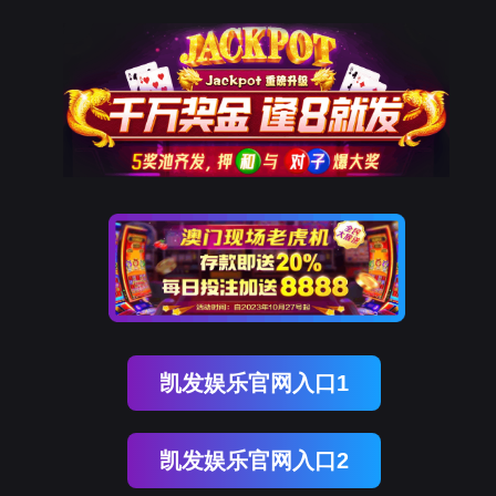
K8凯发天生赢家一触即发
样机申请