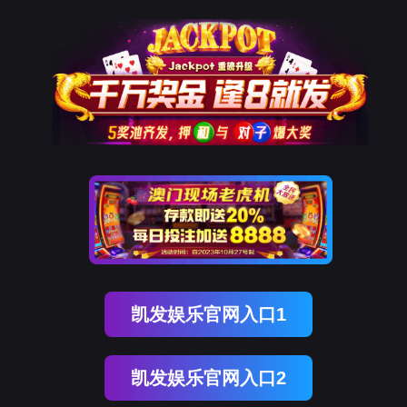
K8凯发天生赢家一触即发
样机申请